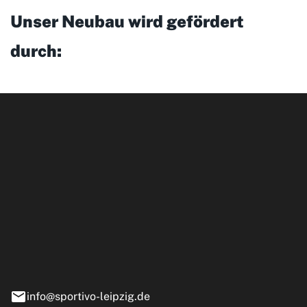
Unser Neubau wird gefördert
durch:
ipzig GmbH
e 13-15
nstädt
info@sportivo-leipzig.de