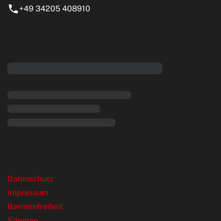
+49 34205 408910
eiten
rende Links
Datenschutz
Impressum
Barrierefreiheit
Sitemap