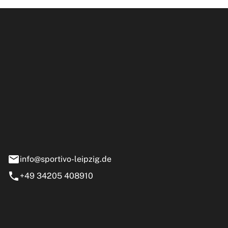
ipzig GmbH
e 13-15
nstädt
info@sportivo-leipzig.de
+49 34205 408910
eiten