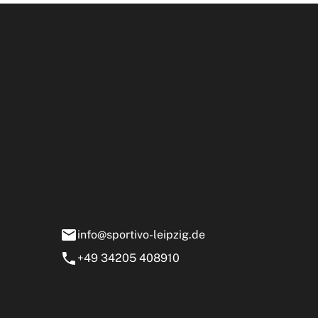
Öffnun
rtivo Leipzig GmbH
ensstraße 13-15
0 Markranstädt
info@sportivo-leipzig.de
+49 34205 408910