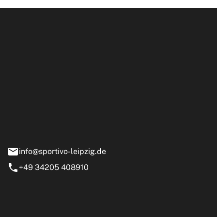
ipzig GmbH
e 13-15
nstädt
info@sportivo-leipzig.de
+49 34205 408910
eiten