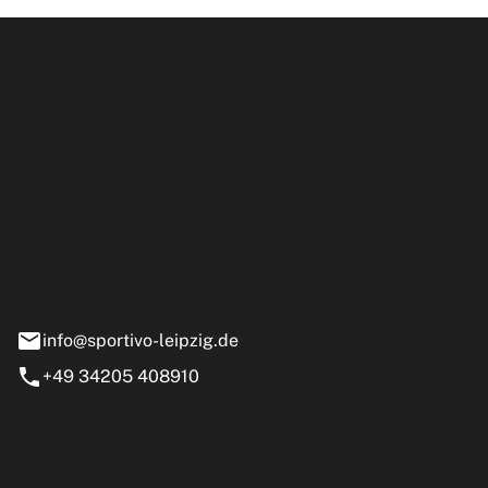
ipzig GmbH
e 13-15
nstädt
info@sportivo-leipzig.de
+49 34205 408910
eiten