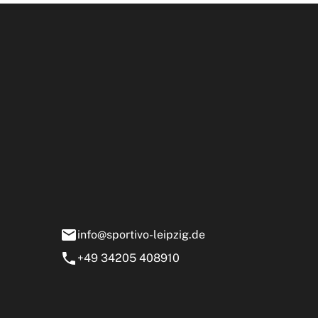
Öffnun
rtivo Leipzig GmbH
ensstraße 13-15
0 Markranstädt
info@sportivo-leipzig.de
+49 34205 408910