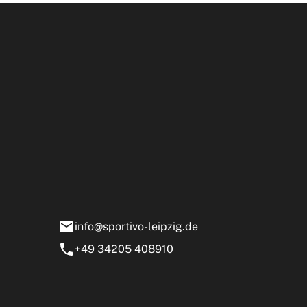
Öffnun
rtivo Leipzig GmbH
ensstraße 13-15
0 Markranstädt
info@sportivo-leipzig.de
+49 34205 408910