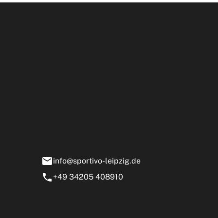
Öffnun
rtivo Leipzig GmbH
ensstraße 13-15
0 Markranstädt
info@sportivo-leipzig.de
+49 34205 408910