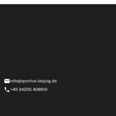
ipzig GmbH
e 13-15
nstädt
info@sportivo-leipzig.de
+49 34205 408910
eiten