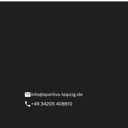
Öffnun
rtivo Leipzig GmbH
ensstraße 13-15
0 Markranstädt
info@sportivo-leipzig.de
+49 34205 408910