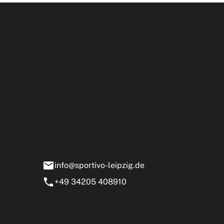
Öffnun
rtivo Leipzig GmbH
ensstraße 13-15
0 Markranstädt
info@sportivo-leipzig.de
+49 34205 408910