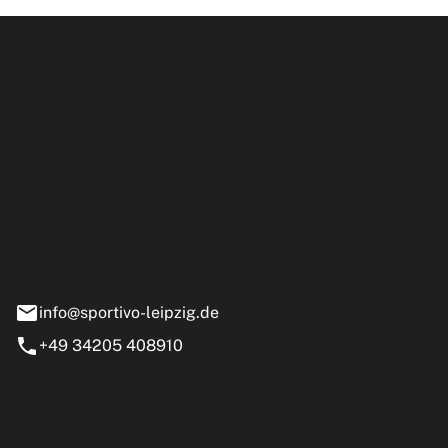
ipzig GmbH
e 13-15
nstädt
info@sportivo-leipzig.de
+49 34205 408910
eiten