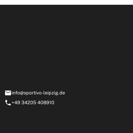
ipzig GmbH
e 13-15
nstädt
info@sportivo-leipzig.de
+49 34205 408910
eiten