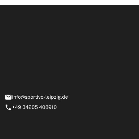
ipzig GmbH
e 13-15
nstädt
info@sportivo-leipzig.de
+49 34205 408910
eiten