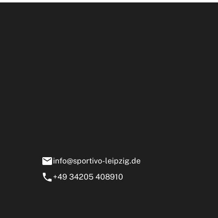
Öffnun
rtivo Leipzig GmbH
ensstraße 13-15
0 Markranstädt
info@sportivo-leipzig.de
+49 34205 408910