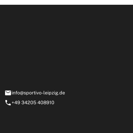
ipzig GmbH
e 13-15
nstädt
info@sportivo-leipzig.de
+49 34205 408910
eiten