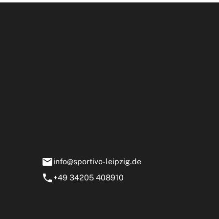
Öffnun
rtivo Leipzig GmbH
ensstraße 13-15
0 Markranstädt
info@sportivo-leipzig.de
+49 34205 408910