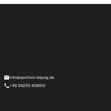
ipzig GmbH
e 13-15
nstädt
info@sportivo-leipzig.de
+49 34205 408910
eiten