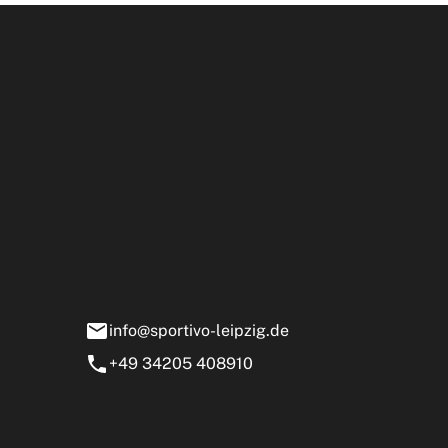
Öffnun
rtivo Leipzig GmbH
ensstraße 13-15
0 Markranstädt
info@sportivo-leipzig.de
+49 34205 408910