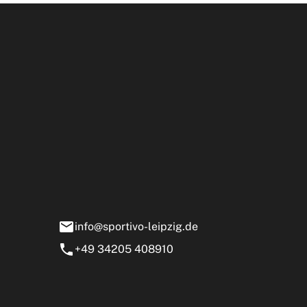
Öffnun
rtivo Leipzig GmbH
ensstraße 13-15
0 Markranstädt
info@sportivo-leipzig.de
+49 34205 408910