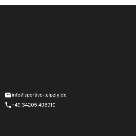
ipzig GmbH
e 13-15
nstädt
info@sportivo-leipzig.de
+49 34205 408910
eiten