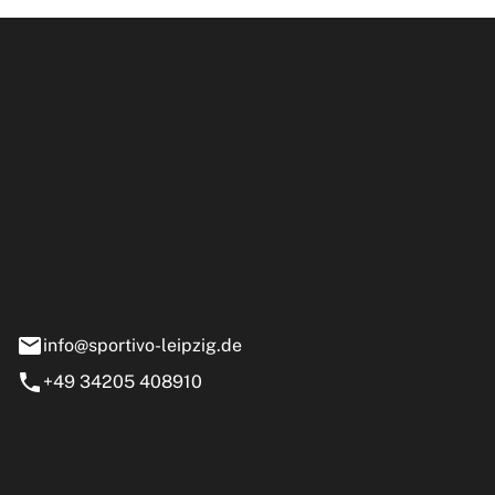
ipzig GmbH
e 13-15
nstädt
info@sportivo-leipzig.de
+49 34205 408910
eiten