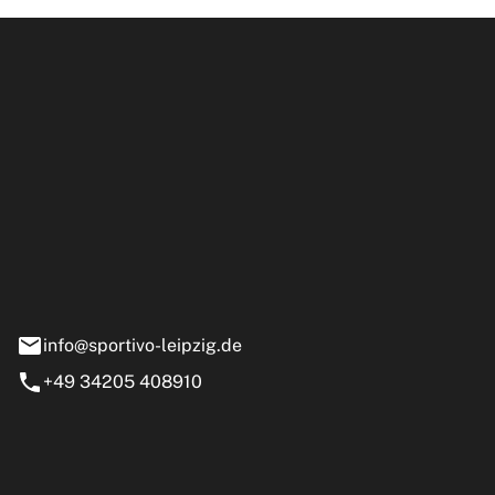
ipzig GmbH
e 13-15
nstädt
info@sportivo-leipzig.de
+49 34205 408910
eiten