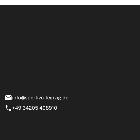
ipzig GmbH
e 13-15
nstädt
info@sportivo-leipzig.de
+49 34205 408910
eiten