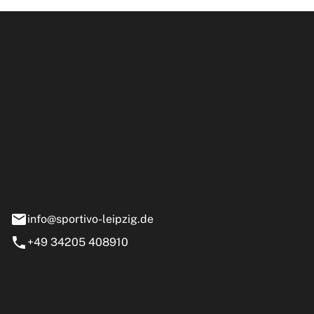
ipzig GmbH
e 13-15
nstädt
info@sportivo-leipzig.de
+49 34205 408910
eiten