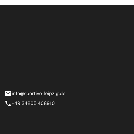
ipzig GmbH
e 13-15
nstädt
info@sportivo-leipzig.de
+49 34205 408910
eiten