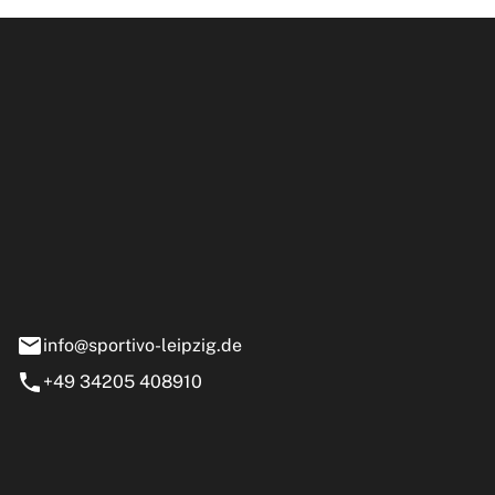
ipzig GmbH
e 13-15
nstädt
info@sportivo-leipzig.de
+49 34205 408910
eiten