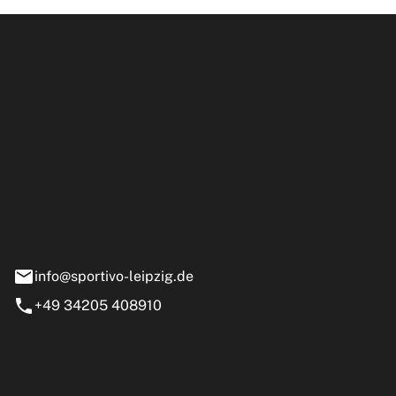
ipzig GmbH
e 13-15
nstädt
info@sportivo-leipzig.de
+49 34205 408910
eiten