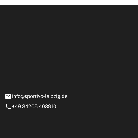
ipzig GmbH
e 13-15
nstädt
info@sportivo-leipzig.de
+49 34205 408910
eiten