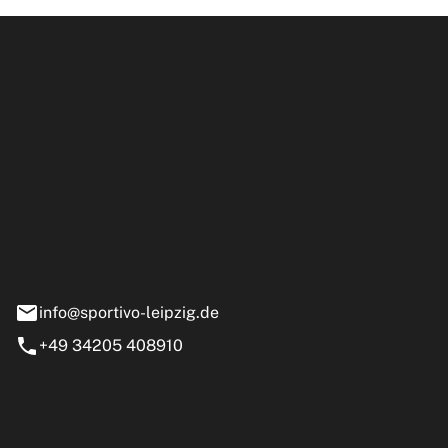
ipzig GmbH
e 13-15
nstädt
info@sportivo-leipzig.de
+49 34205 408910
eiten