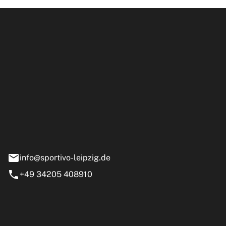
ipzig GmbH
e 13-15
nstädt
info@sportivo-leipzig.de
+49 34205 408910
eiten