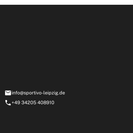
ipzig GmbH
e 13-15
nstädt
info@sportivo-leipzig.de
+49 34205 408910
eiten