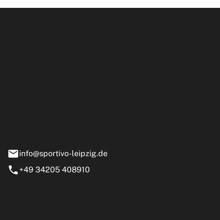
ipzig GmbH
e 13-15
nstädt
info@sportivo-leipzig.de
+49 34205 408910
eiten