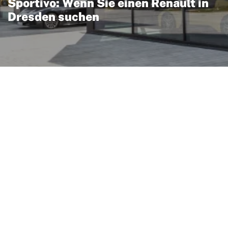
Sportivo: Wenn Sie einen Renault in
Dresden suchen
Sportivo finden Sie eine
t-Modellen in einem
den. Dank der kurzen
en den Standort schnell
 spontane Besichtigungen
ht für clevere Technik,
iente Motoren; viele
stenzsysteme und
ert mit einem guten