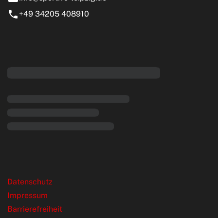
+49 34205 408910
eiten
rende Links
Datenschutz
Impressum
Barrierefreiheit