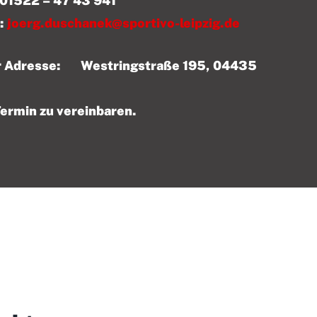
 43 941
:
joerg.duschanek@sportivo-leipzig.de
der Adresse: Westringstraße 195, 04435
Termin zu vereinbaren.