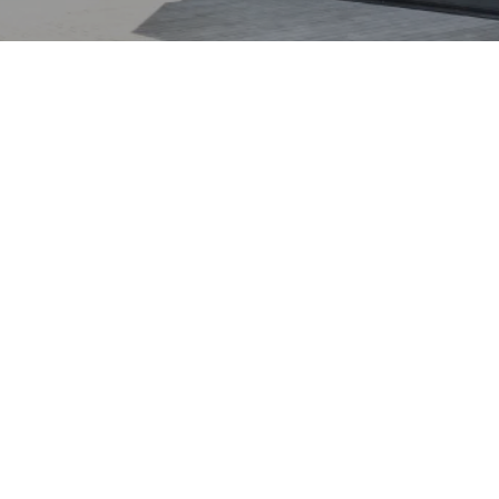
ltesten Automobilmarken:
Patent‑Motorwagen von
00 SL „Gullwing“ sowie
 D, 1936) prägten die Auto­
eute ein Vorreiter für
ologien; viele
pitzenbaureihen wie der
st hingegen eng mit der
: VW, Audi, Skoda und
treuten Marken, was
Diagnose und
tellervorgaben ermöglicht.