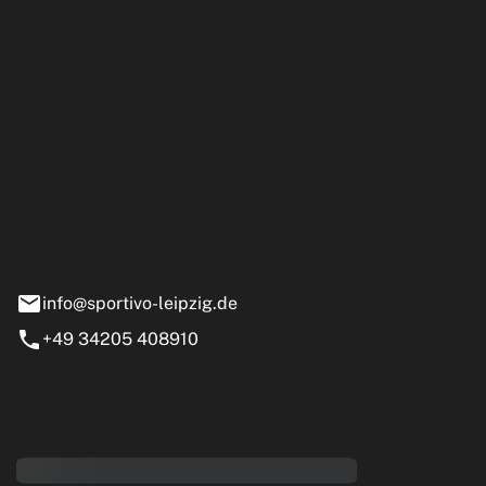
ipzig GmbH
e 13-15
nstädt
info@sportivo-leipzig.de
+49 34205 408910
eiten