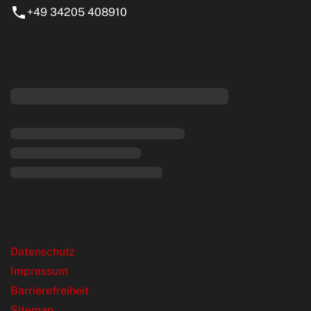
+49 34205 408910
eiten
rende Links
Datenschutz
Impressum
Barrierefreiheit
Sitemap