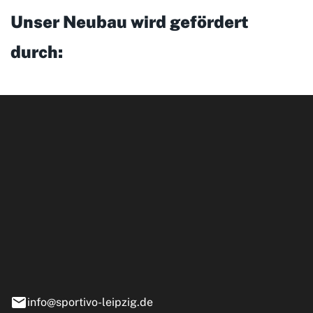
Unser Neubau wird gefördert
durch:
ipzig GmbH
e 13-15
nstädt
info@sportivo-leipzig.de