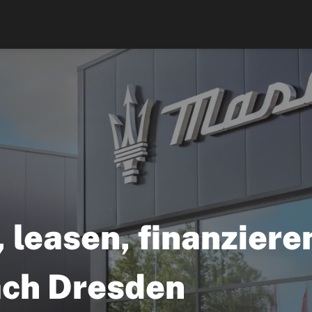
 leasen, finanziere
ach Dresden