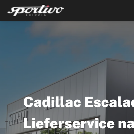
Cadillac Escala
Lieferservice n