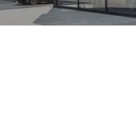
pert amerikanische Luxus-
m-Front, großzügige
n und opulenter
für seine Präsenz auf der
erne Technik wie ein
 und fortschrittliche
eilautonomen
wird der Escalade von
 souveräne
e Zuladung ermöglichen —
on ihn zu einem