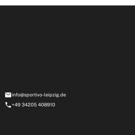
ipzig GmbH
e 13-15
nstädt
info@sportivo-leipzig.de
+49 34205 408910
eiten