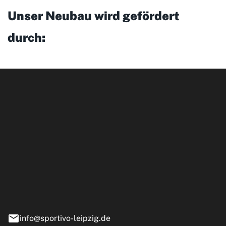
Unser Neubau wird gefördert
durch:
ipzig GmbH
e 13-15
nstädt
info@sportivo-leipzig.de