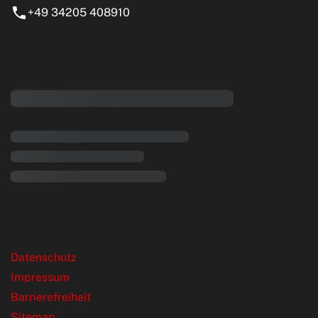
+49 34205 408910
eiten
rende Links
Datenschutz
Impressum
Barrierefreiheit
Sitemap