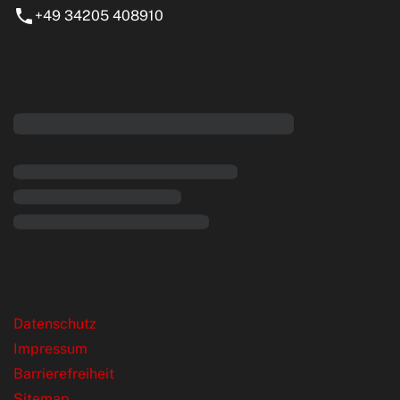
+49 34205 408910
eiten
rende Links
Datenschutz
Impressum
Barrierefreiheit
Sitemap