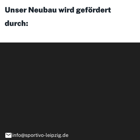
Unser Neubau wird gefördert
durch:
ipzig GmbH
e 13-15
nstädt
info@sportivo-leipzig.de