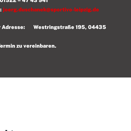
 43 941
:
joerg.duschanek@sportivo-leipzig.de
der Adresse: Westringstraße 195, 04435
Termin zu vereinbaren.