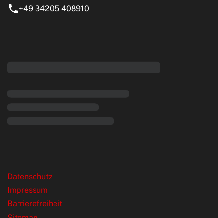
+49 34205 408910
eiten
rende Links
Datenschutz
Impressum
Barrierefreiheit
Sitemap