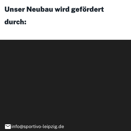
Unser Neubau wird gefördert
durch:
ipzig GmbH
e 13-15
nstädt
info@sportivo-leipzig.de