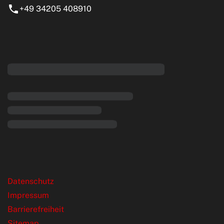
+49 34205 408910
eiten
rende Links
Datenschutz
Impressum
Barrierefreiheit
Sitemap