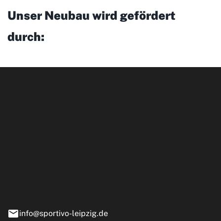
Unser Neubau wird gefördert
durch:
ipzig GmbH
e 13-15
nstädt
info@sportivo-leipzig.de