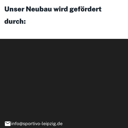
Unser Neubau wird gefördert
durch:
ipzig GmbH
e 13-15
nstädt
info@sportivo-leipzig.de