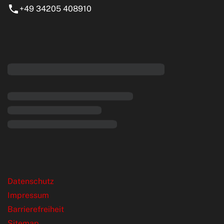
+49 34205 408910
eiten
rende Links
Datenschutz
Impressum
Barrierefreiheit
Sitemap