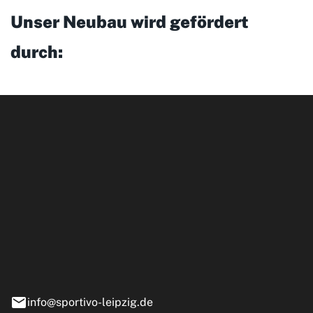
Unser Neubau wird gefördert
durch:
ipzig GmbH
e 13-15
nstädt
info@sportivo-leipzig.de