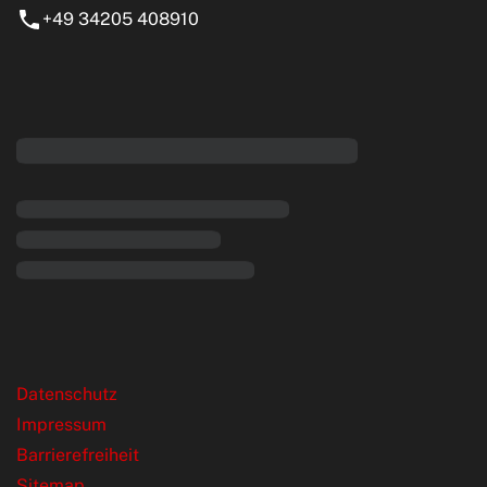
+49 34205 408910
eiten
rende Links
Datenschutz
Impressum
Barrierefreiheit
Sitemap