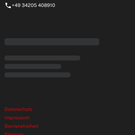
+49 34205 408910
eiten
rende Links
Datenschutz
Impressum
Barrierefreiheit
Sitemap