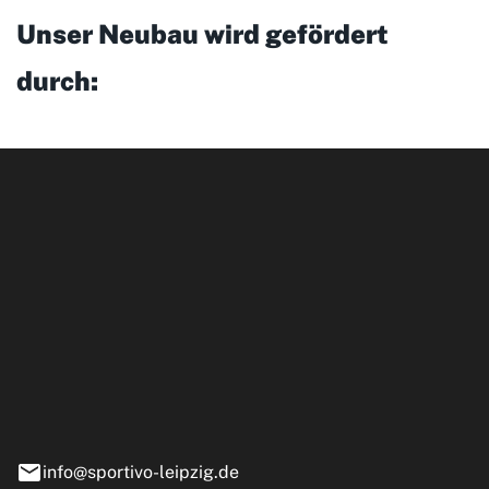
Unser Neubau wird gefördert
durch:
ipzig GmbH
e 13-15
nstädt
info@sportivo-leipzig.de