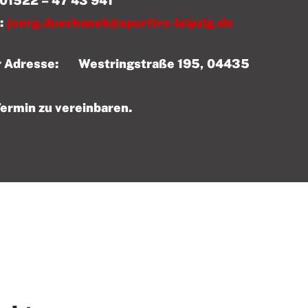
 43 941
:
joerg.duschanek@sportivo-leipzig.de
der Adresse: Westringstraße 195, 04435
Termin zu vereinbaren.