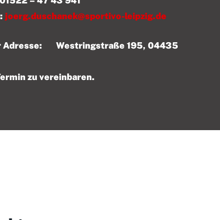
 43 941
:
joerg.duschanek@sportivo-leipzig.de
der Adresse: Westringstraße 195, 04435
Termin zu vereinbaren.